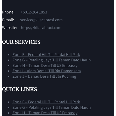
Phone:
+6012-264 1853
E-mail:
service@kliacabtaxi.com
Website:
https://kliacabtaxi.com
OUR SERVICES
Zone F – Federal Hill Till Pantai Hill Park
Zone G – Petaling Jaya Till Taman Dato Harun
Zone H – Taman Desa Till US Embassy
Zone I – Alam Damai Till Bkt Damansara
Zone J – Danau Desa Till Jln Kuching
QUICK LINKS
Zone F – Federal Hill Till Pantai Hill Park
Zone G – Petaling Jaya Till Taman Dato Harun
Zone H – Taman Desa Till US Embassy