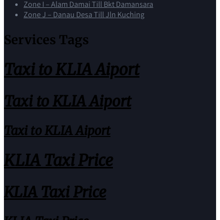
Zone I – Alam Damai Till Bkt Damansara
Zone J – Danau Desa Till Jln Kuching
Services Tags
Taxi to KLIA Aiport
Taxi to KLIA Aiport
Taxi to KLIA Aiport
KLIA Taxi Price
KLIA Taxi Price