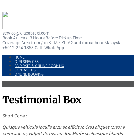
service@kliacabtaxi.com
Book At Least 3 Hours Before Pickup Time
Coverage Area from / to KLIA / KLIA2 and throughout Malaysia
+6012-264 1853 Call | WhatsApp
HOME
OUR SERVICES
FAIR RATE & ONLINE BOOKING
CONTACT US
ONLINE BOOKING
Testimonial Box
Short Code :
Quisque vehicula iaculis arcu ac efficitur. Cras aliquet tortor a
enim auctor, vulputate nisi auctor. Morbi scelerisque blandit